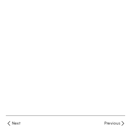
اقسام
صفحة
الاكسيل
14 دقيقة
المحاضرة
الثانيةومع
تنسيقات
الجداول
24 دقيقة
المحاضرة
الثالثة
وقائمة
إدراج
11 دقيقة
Next
Previous
المحاضرة