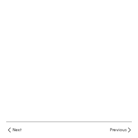
اقسام
صفحة
الاكسيل
14 دقيقة
المحاضرة
الثانيةومع
تنسيقات
الجداول
24 دقيقة
المحاضرة
الثالثة
وقائمة
إدراج
11 دقيقة
Next
Previous
المحاضرة