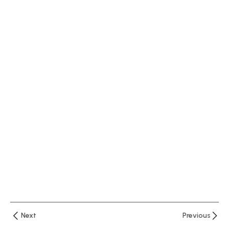
Microsoft
Excel
4 دقائق
رسالة
تنبية
باقتراب
انتهاء
رصيد
المخزن
باستخدام
Sumif
,if
والتنسيق
الشرطي
8 دقائق
Next
Previous
تعرف