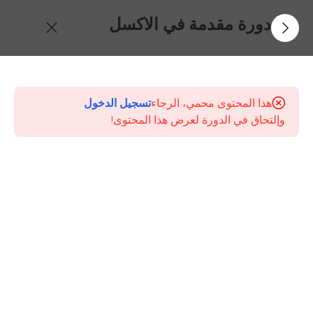
دورة مقدمة في الاكسل
6
المحتويات
هذا المحتوى محمي، الرجاء
تسجيل الدخول
7
تطبيقات
وإلتحاق في الدورة لعرض هذا المحتوى!
عامة
على
الكورس
الجزء 2
من
اختصارات
برنامج
اكسيل
365 365