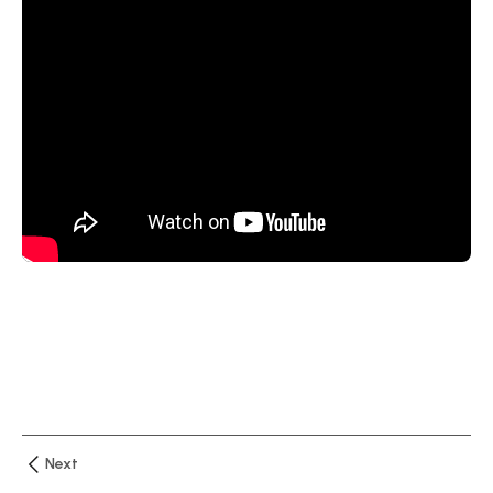
دقيقتان
الدرس
الاول :
نظرة
أولية
عن
برنامج
اكسيل
–
واجهة
البرنامج
الدرس
الثاني
شرح
قائمة
Next
Home