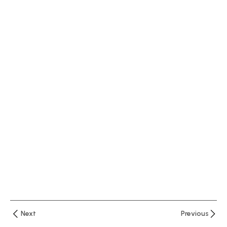
دقيقتان
الدرس
الاول :
نظرة
أولية
عن
برنامج
اكسيل
–
واجهة
البرنامج
الدرس
الثاني
شرح
قائمة
Next
Previous
Home