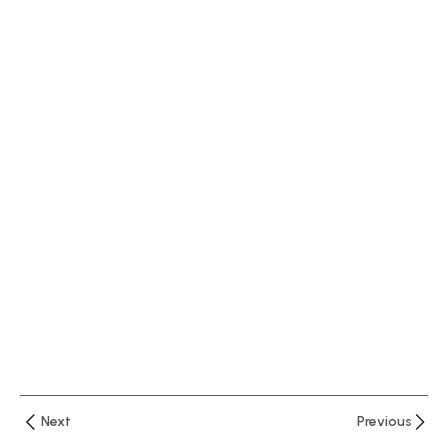
دقيقتان
الدرس
الاول :
نظرة
أولية
عن
برنامج
اكسيل
–
واجهة
البرنامج
الدرس
الثاني
شرح
قائمة
Next
Previous
Home