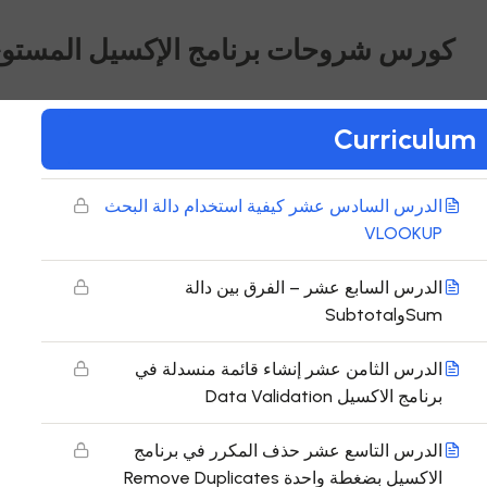
برنامج الاكسيل
كورس شروحات برنامج الإكسيل المستو
الدرس الرابع عشر التنسيق الشرطي
الدرس الخامس عشر تجميع ودمج البيانات من
Curriculum
عدة ملفات إكسيل في ملف تزامني واحد
الدرس السادس عشر كيفية استخدام دالة البحث
VLOOKUP
الدرس السابع عشر – الفرق بين دالة
SumوSubtotal
الدرس الثامن عشر إنشاء قائمة منسدلة في
برنامج الاكسيل Data Validation
الدرس التاسع عشر حذف المكرر في برنامج
الاكسيل بضغطة واحدة Remove Duplicates