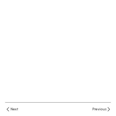
دقيقتان
الدرس
الاول :
نظرة
أولية
عن
برنامج
اكسيل
–
واجهة
البرنامج
الدرس
الثاني
شرح
قائمة
Next
Previous
Home