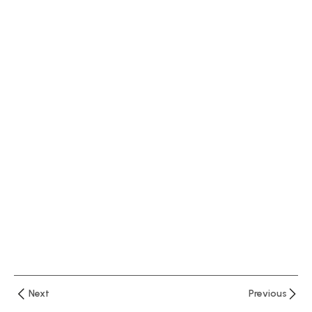
دقيقتان
الدرس
الاول :
نظرة
أولية
عن
برنامج
اكسيل
–
واجهة
البرنامج
الدرس
الثاني
شرح
قائمة
Next
Previous
Home