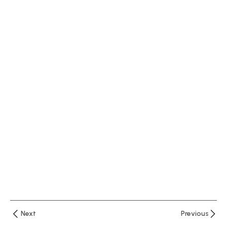
دقيقتان
الدرس
الاول :
نظرة
أولية
عن
برنامج
اكسيل
–
واجهة
البرنامج
الدرس
الثاني
شرح
قائمة
Next
Previous
Home