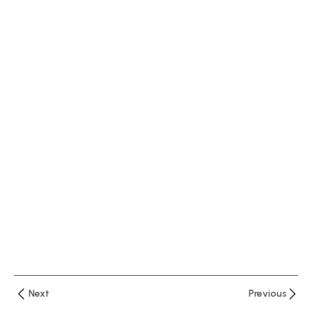
كورس
التحليل
المالى
وقانون
القيمة
المضافة
المصرى
ساعتان
المحاضرة
الثانية
كورس
التحليل
المالى
وقانون
القيمة
المضافة
Next
Previous
المصرى