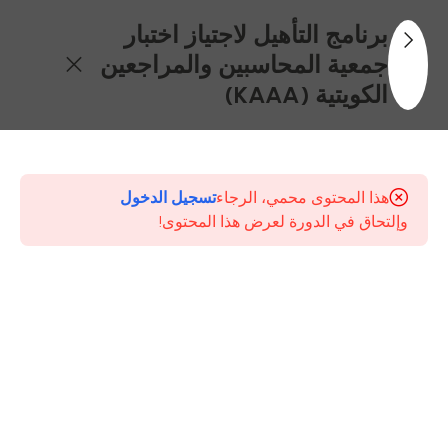
برنامج التأهيل لاجتياز اختبار
جمعية المحاسبين والمراجعين
الكويتية (KAAA)
1
مقدمة
عن
هذا المحتوى محمي، الرجاء
تسجيل الدخول
البرنامج
وإلتحاق في الدورة لعرض هذا المحتوى!
6
المرحلة
الأولى:
التأسيس
المحاسبي
(Foundation
Level)