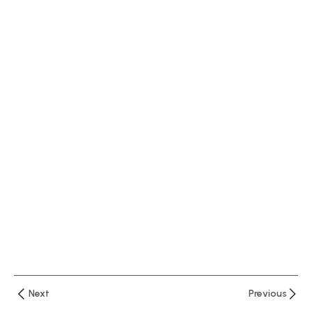
المحاضرة
الثانية تابع
القوائم
المالية
88 دقيقة
المحاضرة
الثالثة
شرح بنود
القوائم
المالية
83 دقيقة
المحاضرة
الرابعة
التحليل
المالي
Next
Previous
بالنسب