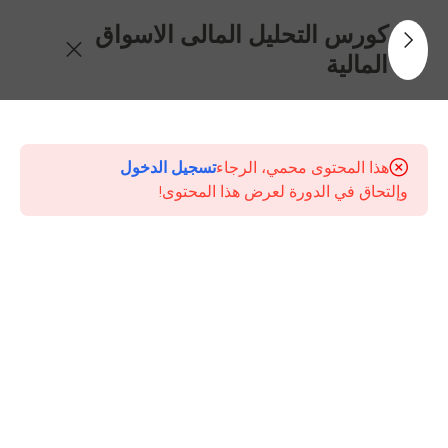
كورس التحليل المالى الاسواق
المالية
13
محتويات
الدورة
هذا المحتوى محمي، الرجاء
تسجيل الدخول
وإلتحاق في الدورة لعرض هذا المحتوى!
المحاضرة
الاولى
مفاهيم
ومبادئ
اساسية
فى
التحليل
المالى
80 دقيقة