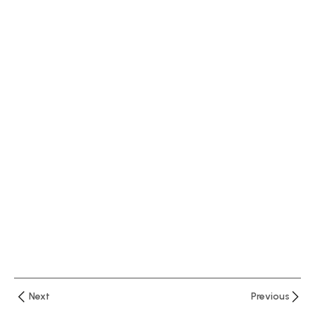
المحاضرة
الثانية تابع
القوائم
المالية
88 دقيقة
المحاضرة
الثالثة
شرح بنود
القوائم
المالية
83 دقيقة
المحاضرة
الرابعة
التحليل
المالي
Next
Previous
بالنسب