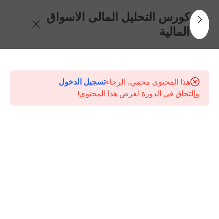
كورس التحليل المالى الاسواق
المالية
13
محتويات
الدورة
هذا المحتوى محمي، الرجاء
تسجيل الدخول
وإلتحاق في الدورة لعرض هذا المحتوى!
المحاضرة
الاولى
مفاهيم
ومبادئ
اساسية
فى
التحليل
المالى
80 دقيقة