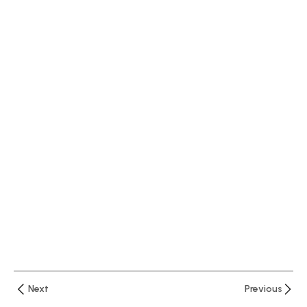
العملاء
في
البنوك
التوصيف
الوظيفي
للوظائف
المصرفية
ماهية
الأعمال
المصرفية
الجوانب
القانونية
للأوراق
التجارية
Next
Previous