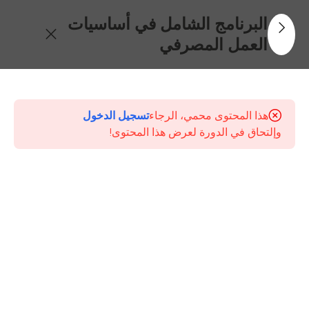
البرنامج الشامل في أساسيات
العمل المصرفي
30
جدول
المحتويات
هذا المحتوى محمي، الرجاء
تسجيل الدخول
وإلتحاق في الدورة لعرض هذا المحتوى!
الإطار
العام
للنظام
المصرفي
ودور
البنك
المركزي
جودة
خدمة