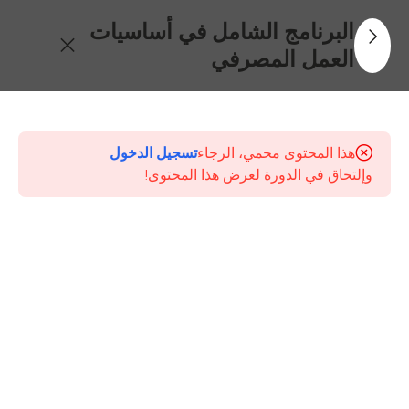
البرنامج الشامل في أساسيات
العمل المصرفي
30
جدول
المحتويات
هذا المحتوى محمي، الرجاء
تسجيل الدخول
وإلتحاق في الدورة لعرض هذا المحتوى!
الإطار
العام
للنظام
المصرفي
ودور
البنك
المركزي
جودة
خدمة