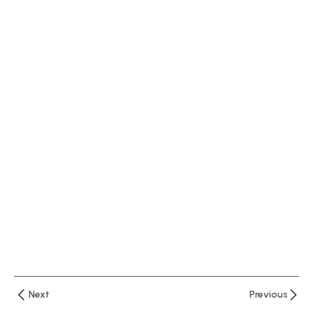
العملاء
في
البنوك
التوصيف
الوظيفي
للوظائف
المصرفية
ماهية
الأعمال
المصرفية
الجوانب
القانونية
للأوراق
التجارية
Next
Previous