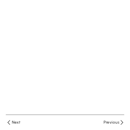
العملاء
في
البنوك
التوصيف
الوظيفي
للوظائف
المصرفية
ماهية
الأعمال
المصرفية
الجوانب
القانونية
للأوراق
التجارية
Next
Previous