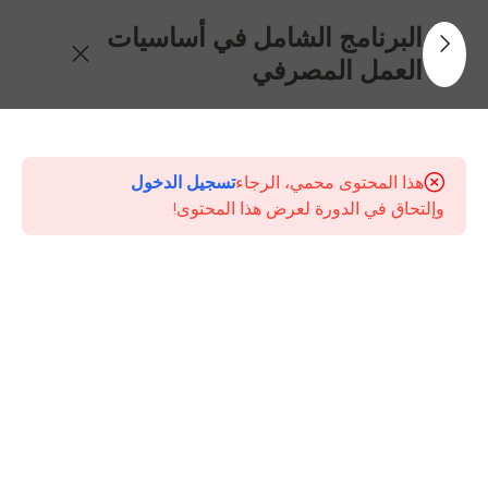
البرنامج الشامل في أساسيات
العمل المصرفي
30
جدول
المحتويات
هذا المحتوى محمي، الرجاء
تسجيل الدخول
وإلتحاق في الدورة لعرض هذا المحتوى!
الإطار
العام
للنظام
المصرفي
ودور
البنك
المركزي
جودة
خدمة