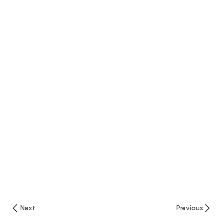
العملاء
في
البنوك
التوصيف
الوظيفي
للوظائف
المصرفية
ماهية
الأعمال
المصرفية
الجوانب
القانونية
للأوراق
التجارية
Next
Previous