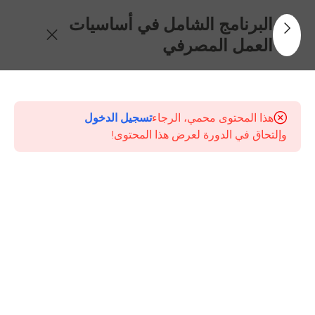
البرنامج الشامل في أساسيات
العمل المصرفي
30
جدول
المحتويات
هذا المحتوى محمي، الرجاء
تسجيل الدخول
وإلتحاق في الدورة لعرض هذا المحتوى!
الإطار
العام
للنظام
المصرفي
ودور
البنك
المركزي
جودة
خدمة