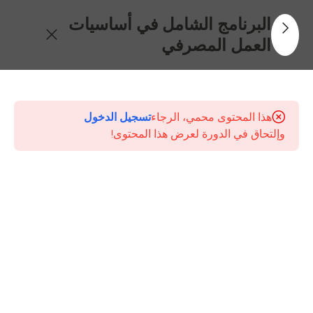
البرنامج الشامل في أساسيات
العمل المصرفي
30
جدول
المحتويات
هذا المحتوى محمي، الرجاء
تسجيل الدخول
وإلتحاق في الدورة لعرض هذا المحتوى!
الإطار
العام
للنظام
المصرفي
ودور
البنك
المركزي
جودة
خدمة