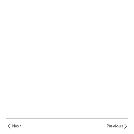
العملاء
في
البنوك
التوصيف
الوظيفي
للوظائف
المصرفية
ماهية
الأعمال
المصرفية
الجوانب
القانونية
للأوراق
التجارية
Next
Previous