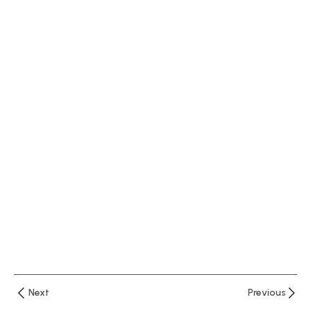
العملاء
في
البنوك
التوصيف
الوظيفي
للوظائف
المصرفية
ماهية
الأعمال
المصرفية
الجوانب
القانونية
للأوراق
التجارية
Next
Previous