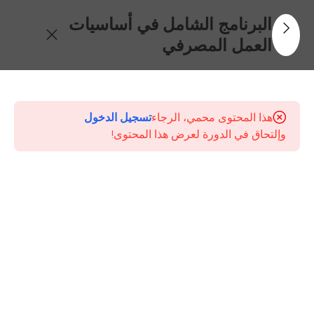
البرنامج الشامل في أساسيات
العمل المصرفي
30
جدول
المحتويات
هذا المحتوى محمي، الرجاء
تسجيل الدخول
وإلتحاق في الدورة لعرض هذا المحتوى!
الإطار
العام
للنظام
المصرفي
ودور
البنك
المركزي
جودة
خدمة