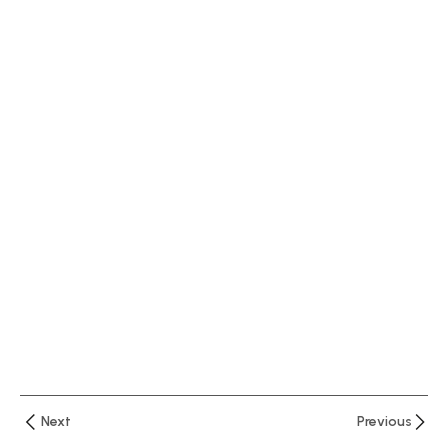
العملاء
في
البنوك
التوصيف
الوظيفي
للوظائف
المصرفية
ماهية
الأعمال
المصرفية
الجوانب
القانونية
للأوراق
التجارية
Next
Previous