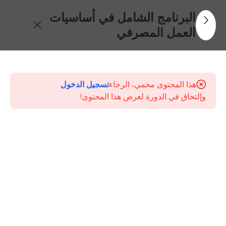
البرنامج الشامل في أساسيات
العمل المصرفي
30
جدول
المحتويات
هذا المحتوى محمي، الرجاء
تسجيل الدخول
وإلتحاق في الدورة لعرض هذا المحتوى!
الإطار
العام
للنظام
المصرفي
ودور
البنك
المركزي
جودة
خدمة