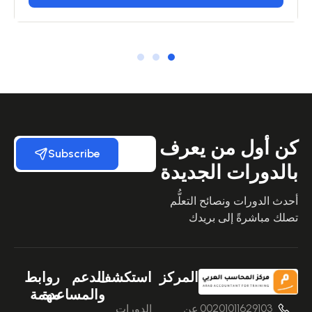
كن أول من يعرف
Subscribe
بالدورات الجديدة
أحدث الدورات ونصائح التعلُّم
تصلك مباشرةً إلى بريدك
المركز
استكشف
الدعم
روابط
والمساعدة
مهمة
00201011629103
عن
الدورات