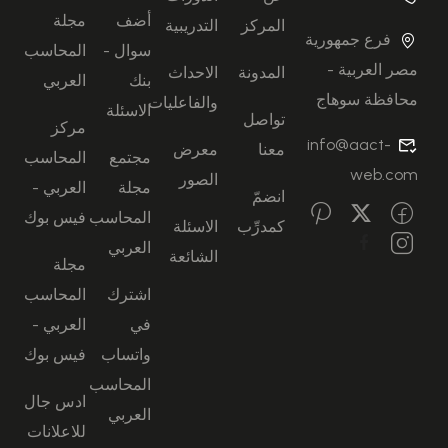
أضف
مجلة
المركز
التدريبية
فرع جمهورية
سوال -
المحاسب
مصر العربية -
المدونة
الاحداث
بنك
العربي
محافظة سوهاج
والفاعليات
الاسئلة
تواصل
مركز
info@aact-
معنا
معرض
مجتمع
المحاسب
web.com
الصور
مجلة
العربي -
انضمّ
المحاسب
فيس بوك
كمدرِّب
الاسئلة
العربي
الشائعة
مجلة
اشترك
المحاسب
في
العربي -
واتساب
فيس بوك
المحاسب
ادس جال
العربي
للاعلانات