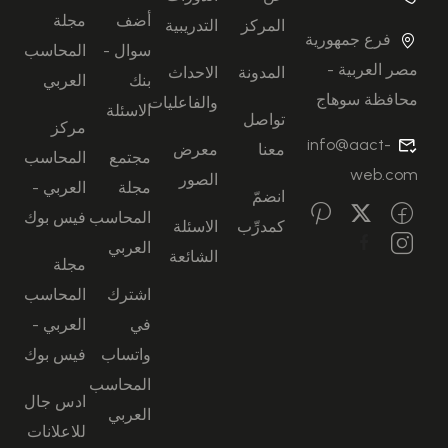
أضف
مجلة
المركز
التدريبية
فرع جمهورية
سوال -
المحاسب
مصر العربية -
المدونة
الاحداث
بنك
العربي
محافظة سوهاج
والفاعليات
الاسئلة
تواصل
مركز
info@aact-
معنا
معرض
مجتمع
المحاسب
web.com
الصور
مجلة
العربي -
انضمّ
المحاسب
فيس بوك
كمدرِّب
الاسئلة
العربي
الشائعة
مجلة
اشترك
المحاسب
في
العربي -
واتساب
فيس بوك
المحاسب
ادس جال
العربي
للاعلانات