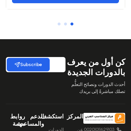
كن أول من يعرف
Subscribe
بالدورات الجديدة
أحدث الدورات ونصائح التعلُّم
تصلك مباشرةً إلى بريدك
المركز
استكشف
الدعم
روابط
والمساعدة
مهمة
00201011629103
عن
الدورات