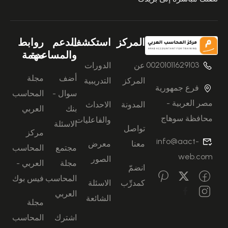
المركز
استكشف
الدعم
روابط
والمساعدة
مهمة
00201011629103
عن
الدورات
أضف
مجلة
المركز
التدريبية
فرع جمهورية
سوال -
المحاسب
مصر العربية -
المدونة
الاحداث
بنك
العربي
محافظة سوهاج
والفاعليات
الاسئلة
تواصل
مركز
info@aact-
معنا
معرض
مجتمع
المحاسب
web.com
الصور
مجلة
العربي -
انضمّ
المحاسب
فيس بوك
كمدرِّب
الاسئلة
العربي
الشائعة
مجلة
اشترك
المحاسب