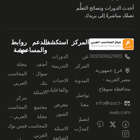
أحدث الدورات ونصائح التعلُّم
تصلك مباشرةً إلى بريدك
المركز
استكشف
الدعم
روابط
والمساعدة
مهمة
00201011629103
عن
الدورات
أضف
مجلة
المركز
التدريبية
فرع جمهورية
سوال -
المحاسب
مصر العربية -
المدونة
الاحداث
بنك
العربي
محافظة سوهاج
والفاعليات
الاسئلة
تواصل
مركز
info@aact-
معنا
معرض
مجتمع
المحاسب
web.com
الصور
مجلة
العربي -
انضمّ
المحاسب
فيس بوك
كمدرِّب
الاسئلة
العربي
الشائعة