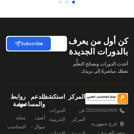
كن أول من يعرف
Subscribe
بالدورات الجديدة
أحدث الدورات ونصائح التعلُّم
تصلك مباشرةً إلى بريدك
المركز
استكشف
الدعم
روابط
والمساعدة
مهمة
00201011629103
عن
الدورات
أضف
مجلة
المركز
التدريبية
فرع جمهورية
سوال -
المحاسب
مصر العربية -
المدونة
الاحداث