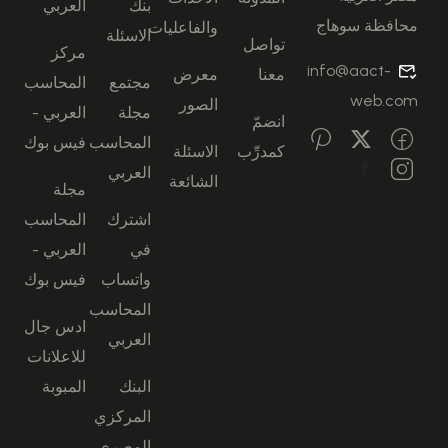
بنك
العربي
محافظة سوهاج
والفاعليات
الاسئلة
تواصل
مركز
info@aact-
معنا
معرض
مجتمع
المحاسب
web.com
الصور
مجلة
العربي -
انضمّ
المحاسب
فيس بوك
كمدرِّب
الاسئلة
العربي
الشائعة
مجلة
اشترك
المحاسب
في
العربي -
واتساب
فيس بوك
المحاسب
ادس جال
العربي
للاعلانات
البنك
المبوبة
المركزي
المصري